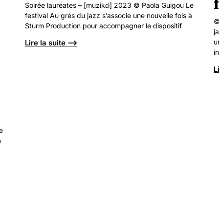
Soirée lauréates – [muzikɛl] 2023 © Paola Guigou Le
festival Au grès du jazz s’associe une nouvelle fois à
©
Sturm Production pour accompagner le dispositif
j
u
Lire la suite ⟶
i
L
e
e