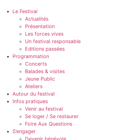
Aller
au
Le Festival
contenu
Actualités
Présentation
Les forces vives
Un festival responsable
Editions passées
Programmation
Concerts
Balades & visites
Jeune Public
Ateliers
Autour du festival
Infos pratiques
Venir au festival
Se loger / Se restaurer
Foire Aux Questions
S’engager
Devenir bénévole