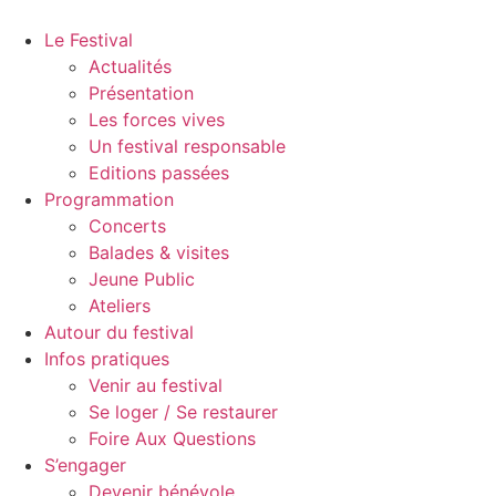
Aller
au
Le Festival
contenu
Actualités
Présentation
Les forces vives
Un festival responsable
Editions passées
Programmation
Concerts
Balades & visites
Jeune Public
Ateliers
Autour du festival
Infos pratiques
Venir au festival
Se loger / Se restaurer
Foire Aux Questions
S’engager
Devenir bénévole