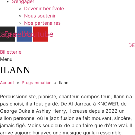
S’engager
Devenir bénévole
Nous soutenir
Nos partenaires
tagram
Facebook
Youtube
DE
Billetterie
Menu
ILANN
Accueil
»
Programmation
»
Ilann
Percussionniste, pianiste, chanteur, compositeur ; Ilann n’a
pas choisi, il a tout gardé. De Al Jarreau à KNOWER, de
George Duke à Ashley Henry, il creuse depuis 2022 un
sillon personnel où le jazz fusion se fait mouvant, sincère,
jamais figé. Moins soucieux de bien faire que d’être vrai. Il
arrive aujourd’hui avec une musique qui lui ressemble.